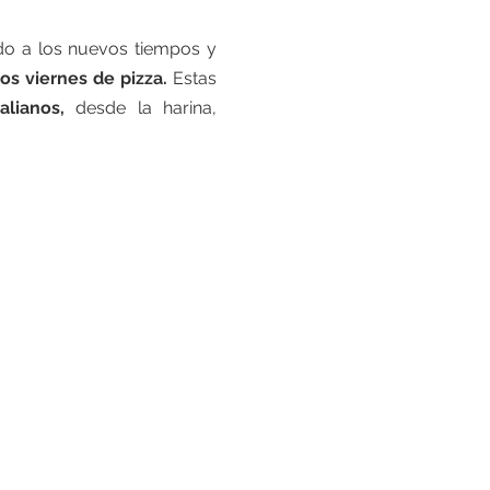
do a los nuevos tiempos y
los viernes de pizza.
Estas
alianos,
desde la harina,
UBICACIÓN
Paseo Narcís Monturiol, 8,
17458 Fornells de la Selva, Girona