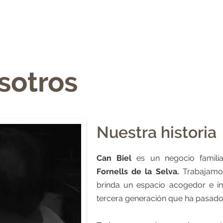
N
BOLLERÍA
PIZZAS
ÉS FARINA DE GIRONA
GREMI
sotros
Nuestra historia
Can Biel
es un negocio familia
Fornells de la Selva.
Trabajamo
brinda un espacio acogedor e ín
tercera generación que ha pasado 