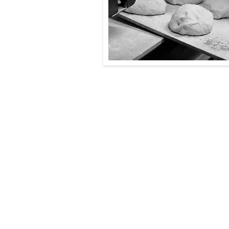
HORARIO
Lunes: Cerrado
Martes a jueves: 8:30 -14 h / 16: 30
Viernes: 8:30 - 14 h / 16:30 h - 21:3
Fin de semana; 08:30 h - 14 h