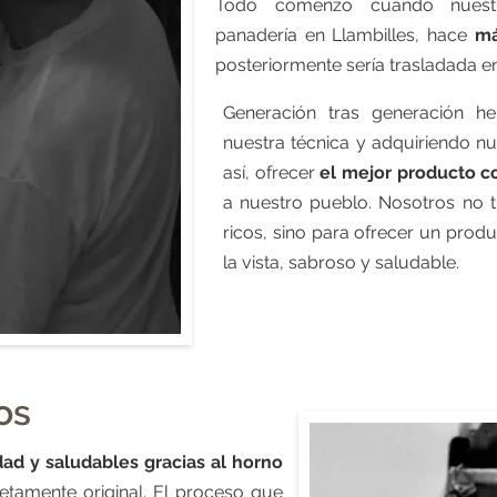
Todo comenzó cuando nuest
panadería en Llambilles, hace
má
posteriormente sería trasladada en
Generación tras generación h
nuestra técnica y adquiriendo n
así, ofrecer
el mejor producto c
a nuestro pueblo. Nosotros no 
ricos, sino para ofrecer un produ
la vista, sabroso y saludable.
os
dad y saludables gracias al horno
tamente original. El proceso que